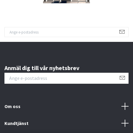
Anmäl dig till vår nyhetsbrev
Om oss
Kundtjänst