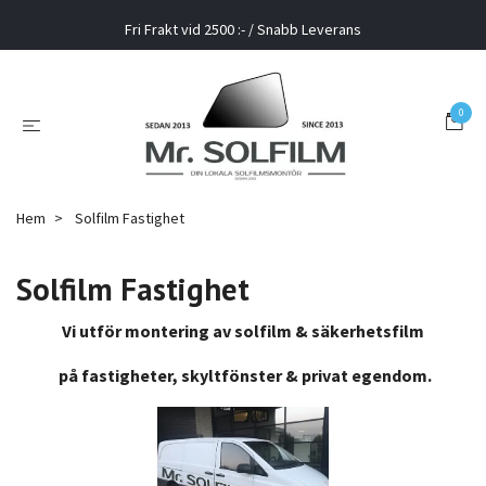
Fri Frakt vid 2500 :- / Snabb Leverans
0
Hem
Solfilm Fastighet
Solfilm Fastighet
Vi utför montering av solfilm & säkerhetsfilm
på fastigheter, skyltfönster & privat egendom.